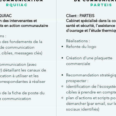
rquiiac
parteis
RQUIIAC
Client : PARTEIS
n des intervenantes et
Cabinet spécialisé dans la c
nts en action communautaire
santé et sécurité, l'assistance
d'ouvrage et l'étude thermiq
ns :
Réalisations :
n des fondements de la
Refonte du logo
e de communication
, cibles, messages clés)
Création d'une plaquette
commerciale
communication (avec
r) détaillant les canaux de
Recommandation stratégi
tion à utiliser et les
prospecter :
orrespondantes à réaliser
identification de l'écosyst
cibles à prendre en compt
n de la fiche de poste du
plan d'actions et scripts po
e communication
démarcher (par email, sur l
sociaux identifiés)