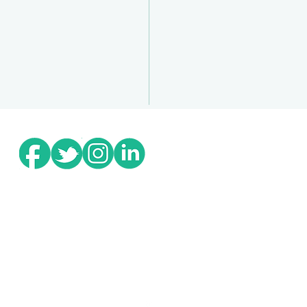
IVEZ
L’ACTUALITÉ
ET LES CONSEILS D'OPPYA
PPYA - Tous droits réservés -
Mentions légales
-
Politique de confidentialit
Anélia NICOLAS
09 70 46 41 86
bonjour@oppya-communication.com