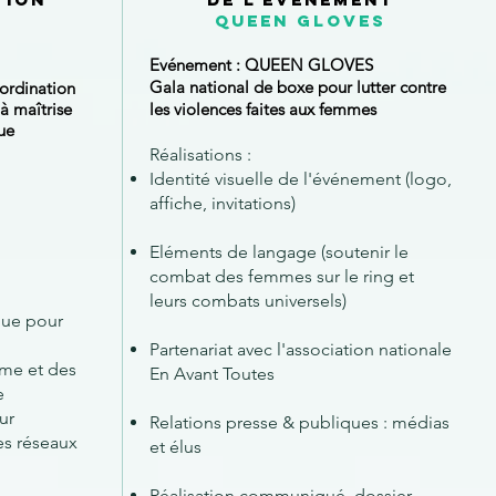
queen gloves
Evénement :
QUEEN GLOVES
Gala national de boxe pour lutter contre
oordination
 à maîtrise
les violences faites aux femmes
ue
Réalisations :
Identité visuelle de l'événement (logo,
affiche, invitations)
Eléments de langage (soutenir le
combat des femmes sur le ring et
leurs combats universels)
que pour
Partenariat avec l'association nationale
ème et des
En Avant Toutes
e
ur
Relations presse & publiques : médias
es réseaux
et élus
Réalisation communiqué, dossier