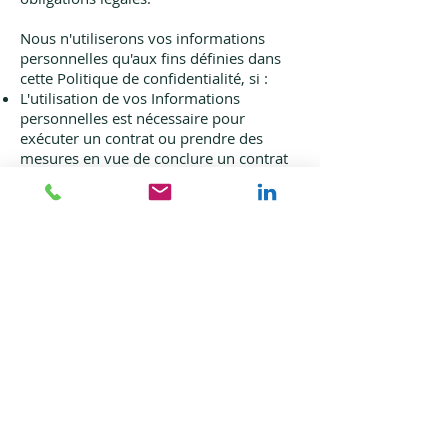
Nous n'utiliserons vos informations
personnelles qu'aux fins définies dans
cette Politique de confidentialité, si :
L'utilisation de vos Informations
personnelles est nécessaire pour
exécuter un contrat ou prendre des
mesures en vue de conclure un contrat
avec vous (par exemple, pour vous
fournir les Services ou pour vous fournir
notre assistance client ou technique)
Il nous est nécessaire d'utiliser vos
Informations personnelles pour nous
conformer à une obligation légale ou
réglementaire pertinente
Il nous est nécessaire d’utiliser vos
Informations personnelles pour nos
intérêts légitimes en tant qu'entreprise, à
condition que cette utilisation soit à tout
moment proportionnée et respectueuse
de vos droits à la vie privée.